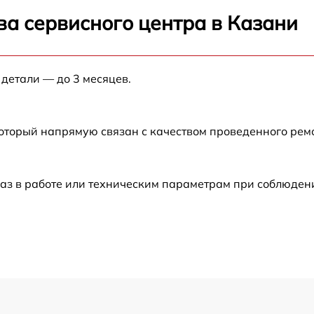
от 60 мин
ва сервисного центра в Казани
от 60 мин
 детали — до 3 месяцев.
от 60 мин
который напрямую связан с качеством проведенного рем
от 60 мин
от 60 мин
аз в работе или техническим параметрам при соблюден
от 60 мин
от 60 мин
от 60 мин