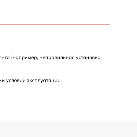
750 р
1550 р
2000 р
онта (например, неправильная установка
650 р
590 р
ии условий эксплуатации.
1250 р
590 р
650 р