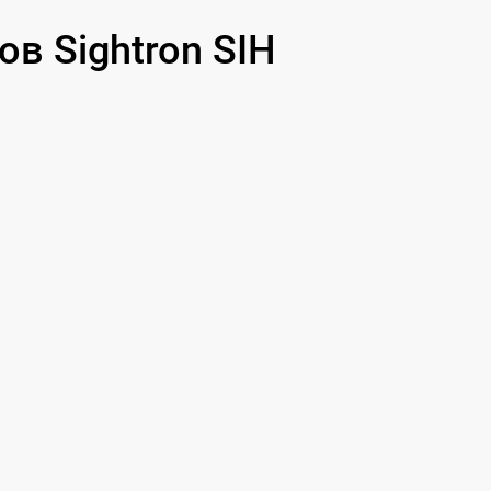
590 р
в Sightron SIH
1000 р
1100 р
750 р
590 р
650 р
650 р
750 р