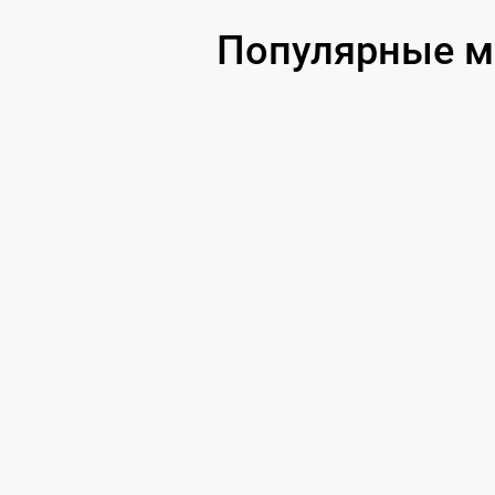
Замена USB порта
Популярные мо
Ремонт цепи питания
Замена матрицы
Замена дисплея (экрана)
Ремонт разъема
Ремонт Wi-Fi
Восстановление после попадания влаги
Ремонт платы управления
(восстановление)