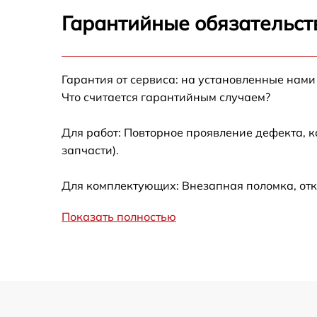
Калибровка и настройка тепловизора
Гарантийные обязательст
Ремонт датчика синхроимпульсов
Гарантия от сервиса: на установленные нами
Ремонт оптики
Что считается гарантийным случаем?
Для работ: Повторное проявление дефекта, 
Восстановление питания
запчасти).
Замена ключей управления
Для комплектующих: Внезапная поломка, отк
Замена корпуса
Показать полностью
Замена аккумулятора
Замена процессора