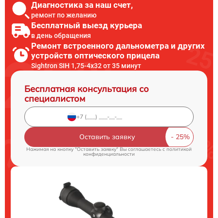
Диагностика за наш счет,
ремонт по желанию
Бесплатный выезд курьера
в день обращения
Ремонт встроенного дальнометра и других
устройств оптического прицела
Sightron SIH 1,75-4x32 от 35 минут
Бесплатная консультация со
специалистом
Оставить заявку
Нажимая на кнопку "Оставить заявку" Вы соглашаетесь c
политикой
конфиденциальности