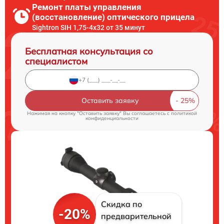
Ремонт платы управления
(восстановление) оптического прицела
Sightron SIH 1,75-4x32 от 35 минут
Бесплатная консультация со
специалистом
Оставить заявку
Нажимая на кнопку "Оставить заявку" Вы соглашаетесь c
политикой
конфиденциальности
Скидка по
-20%
предварительной