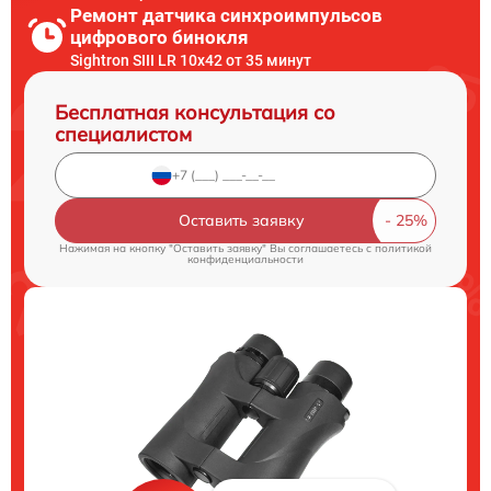
Ремонт датчика синхроимпульсов
цифрового бинокля
Sightron SIII LR 10x42 от 35 минут
Бесплатная консультация со
специалистом
Оставить заявку
Нажимая на кнопку "Оставить заявку" Вы соглашаетесь c
политикой
конфиденциальности