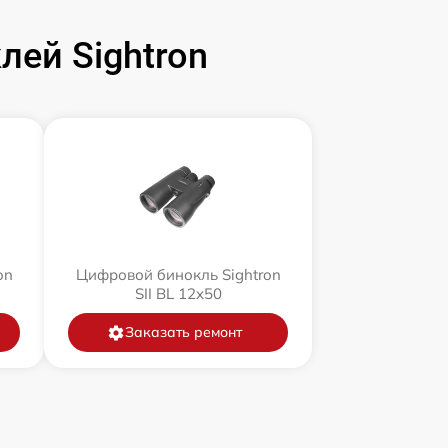
ей Sightron
on
Цифровой бинокль Sightron
SII BL 12x50
Заказать ремонт