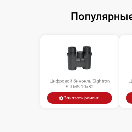
Популярные
Цифровой бинокль Sightron
Ц
SIII MS 10x32
Заказать ремонт