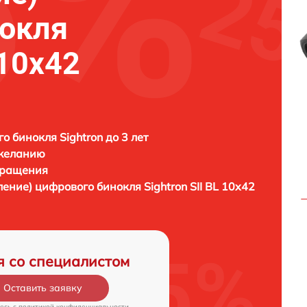
нокля
 10x42
о бинокля Sightron до 3 лет
 желанию
бращения
ление) цифрового бинокля
Sightron SII BL 10x42
я со специалистом
Оставить заявку
есь c
политикой конфиденциальности