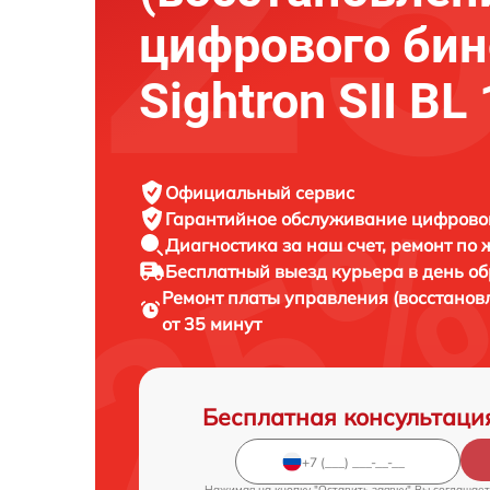
цифрового би
Sightron SII BL
Официальный сервис
Гарантийное обслуживание
цифровог
Диагностика за наш счет,
ремонт по
Бесплатный выезд курьера
в день о
Ремонт платы управления (восстанов
от 35 минут
Бесплатная консультаци
Нажимая на кнопку "Оставить заявку" Вы соглашает